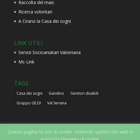
Raccolta del mais
Ricerca volontari
A Cirano la Casa dei sogni
LINK UTILI
Servizi Socioaniatari Valseriana
Mc-Link
TAGS
Casa dei sogni
Gandino
Genitori disabili
Gruppo GE.DI
Val Seriana
Questa pagina fa uso di cookie. Visitando questo sito web si
autorizza l’impiego di cookie.