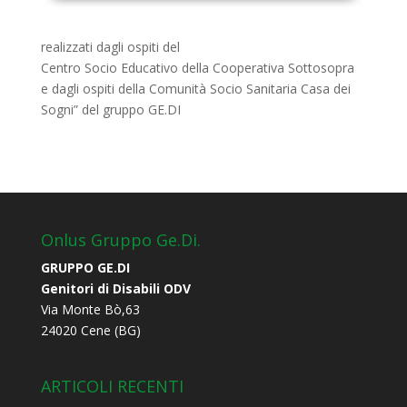
realizzati dagli ospiti del
Centro Socio Educativo della Cooperativa Sottosopra
e dagli ospiti della Comunità Socio Sanitaria Casa dei
Sogni” del gruppo GE.DI
Onlus Gruppo Ge.Di.
GRUPPO GE.DI
Genitori di Disabili ODV
Via Monte Bò,63
24020 Cene (BG)
ARTICOLI RECENTI