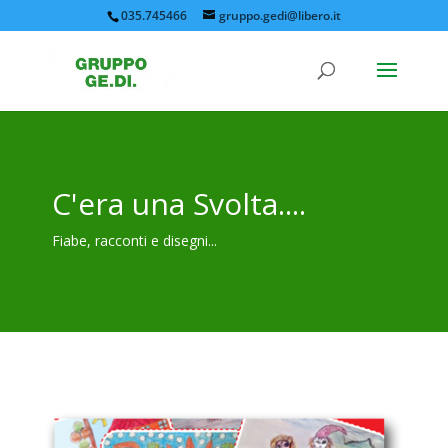
035.745466
gruppo.gedi@libero.it
C'era una Svolta....
Fiabe, racconti e disegni...