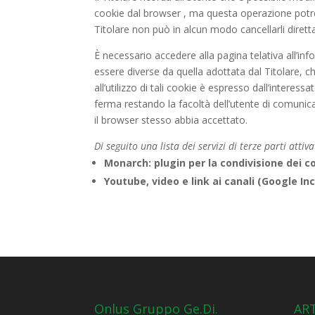
cookie dal browser , ma questa operazione potrebbe
Titolare non può in alcun modo cancellarli diret
È necessario accedere alla pagina telativa all’inf
essere diverse da quella adottata dal Titolare, c
all’utilizzo di tali cookie è espresso dall’interes
ferma restando la facoltà dell’utente di comunica
il browser stesso abbia accettato.
Di seguito una lista dei servizi di terze parti attiv
Monarch: plugin per la condivisione dei c
Youtube, video e link ai canali (Google Inc.
Onlus Gruppo Ge.Di.
ART