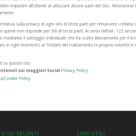
 impedire all’Utente di utilizzare alcune parti del Sito. Attenzione! Una
tamente.
ormativa sulla privacy di ogni sito di terze parti per rimuovere i relati
he quindi non risponde per Siti di terze parti. Ai sensi dell’art. 122 s
sato mediante il settaggio individuale che ha scelto liberamente per il br
re in ogni momento al Titolare del trattamento la propria volontà in me
ati su questo sito
ontenuti sui maggiori Social.
Privacy Policy
):
Cookie Policy
ICOLI RECENTI
LINK UTILI