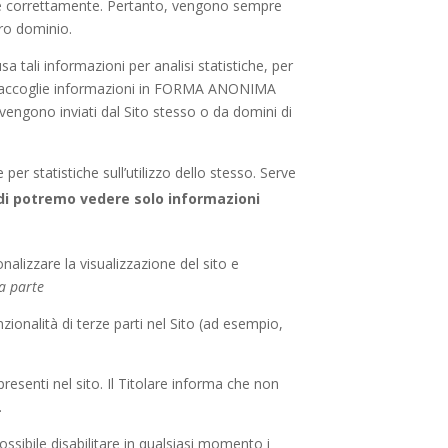
nare correttamente. Pertanto, vengono sempre
tro dominio.
usa tali informazioni per analisi statistiche, per
kie raccoglie informazioni in FORMA ANONIMA
ia vengono inviati dal Sito stesso o da domini di
 per statistiche sull’utilizzo dello stesso. Serve
ndi potremo vedere
solo informazioni
onalizzare la visualizzazione del sito e
ma parte
zionalità di terze parti nel Sito (ad esempio,
resenti nel sito. Il Titolare informa che non
.
ossibile disabilitare in qualsiasi momento i