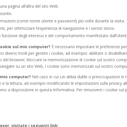
na pagina all’altra del sito Web.
serite.
formazioni (come nome utente e password) più volte durante la visita.
nti, per ottimizzare l’esperienza di navigazione e i servizi stessi.
n funzione degli interessi e del comportamento manifestato dall’Utent
cookie sul mio computer?
È necessario impostare le preferenze per 
o diversi modi per gestire i cookie, ad esempio: abilitare o disabilit
rno del browser; bloccare la memorizzazione di cookie sul vostro compu
 navigate su un sito Web, i cookie sono memorizzati sul vostro comput
l mio computer?
Nel caso in cui Lei abbia dubbi o preoccupazioni in m
e e la lettura, ad esempio modificando le impostazioni sulla privacy all
iamo a disposizione in questa Informativa. Per rimuovere i cookie sul pr
wser, visitate i seguenti link: