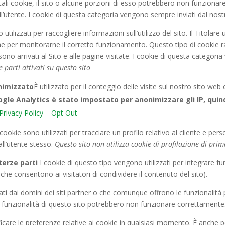
i tali cookie, il sito o alcune porzioni di esso potrebbero non funzio
ll’utente. I cookie di questa categoria vengono sempre inviati dal nos
tilizzati per raccogliere informazioni sull’utilizzo del sito. Il Titolare 
ltre che per monitorarne il corretto funzionamento. Questo tipo di coo
i sono arrivati al Sito e alle pagine visitate. I cookie di questa categor
ze parti attivati su questo sito
onimizzato
È utilizzato per il conteggio delle visite sul nostro sito web e
ogle Analytics è stato impostato per
anonimizzare gli IP
, qui
Privacy Policy
–
Opt Out
ookie sono utilizzati per tracciare un profilo relativo al cliente e pers
all’utente stesso.
Questo sito non utilizza cookie di profilazione di pri
terze parti
I cookie di questo tipo vengono utilizzati per integrare fun
he consentono ai visitatori di condividere il contenuto del sito).
ti dai domini dei siti partner o che comunque offrono le funzionalità p
ne funzionalità di questo sito potrebbero non funzionare correttamente
ificare le preferenze relative ai cookie in qualsiasi momento. È anche p