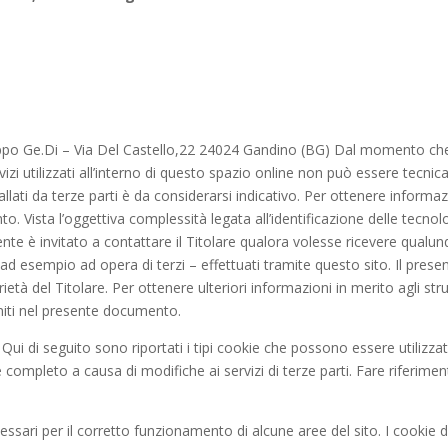
o Ge.Di – Via Del Castello,22 24024 Gandino (BG) Dal momento che l’in
izi utilizzati all’interno di questo spazio online non può essere tecni
llati da terze parti è da considerarsi indicativo. Per ottenere informaz
to. Vista l’oggettiva complessità legata all’identificazione delle tecno
nte è invitato a contattare il Titolare qualora volesse ricevere qualun
– ad esempio ad opera di terzi – effettuati tramite questo sito. Il presen
prietà del Titolare. Per ottenere ulteriori informazioni in merito agli st
orniti nel presente documento.
. Qui di seguito sono riportati i tipi cookie che possono essere utilizzat
completo a causa di modifiche ai servizi di terze parti. Fare riferiment
essari per il corretto funzionamento di alcune aree del sito. I cooki