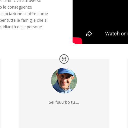
diritti civili attraverso
i o le conseguenze
’associazione si offre come
er tutte le famiglie che si
otidianità delle persone
Sei fuuurbo tu….