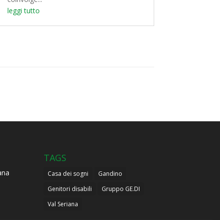
leggi tutto
TAGS
ana
Casa dei sogni
Gandino
Genitori disabili
Gruppo GE.DI
Val Seriana