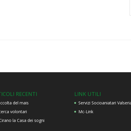
ICOLI RECENTI
LINK UTILI
ccolta del mais
Servizi Socioaniatari Valseri
cerca volontari
Mc-Link
Cirano la Casa dei sogni