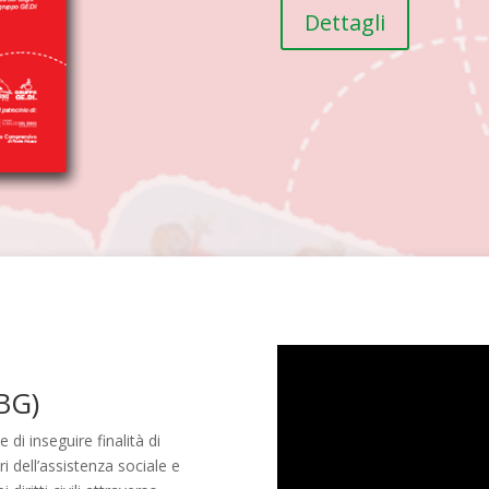
Dettagli
(BG)
di inseguire finalità di
i dell’assistenza sociale e