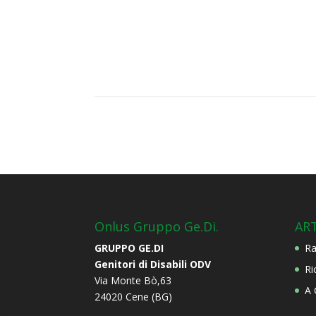
Onlus Gruppo Ge.Di.
ART
GRUPPO GE.DI
Ra
Genitori di Disabili ODV
Ri
Via Monte Bò,63
A 
24020 Cene (BG)